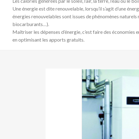
Les calories générées par le soleil, l’air, la terre, l’eau ou l
Une énergie est dite renouvelable, lorsqu’il s’agit d’une én
énergies renouvelables sont issues de phénomènes naturels r
biocarburants…).
Maîtriser les dépenses d’énergie, c’est faire des économies en 
en optimisant les apports gratuits.