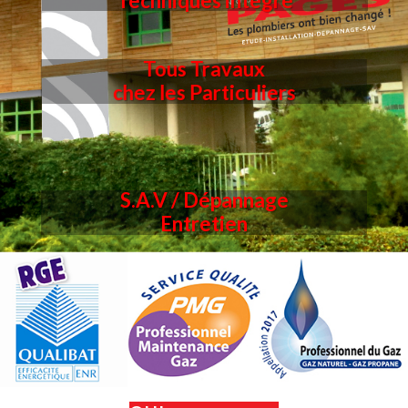
Techniques intégré
Tous Travaux
chez les Particuliers
S.A.V /
Dépannage
Entretien