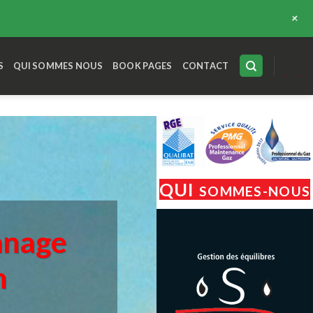
+
S
QUI SOMMES NOUS
BOOK PAGES
CONTACT
QUI
SOMMES-NOUS
nage
n