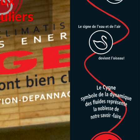
aux
culiers