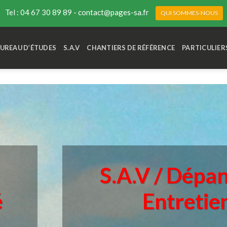
Tel : 04 67 30 89 89 - contact@pages-sa.fr
QUI SOMMES-NOUS
UREAU D’ÉTUDES
S.A.V
CHANTIERS DE RÉFÉRENCE
PARTICULIER
S.A.V /
Dépan
é
Entretie