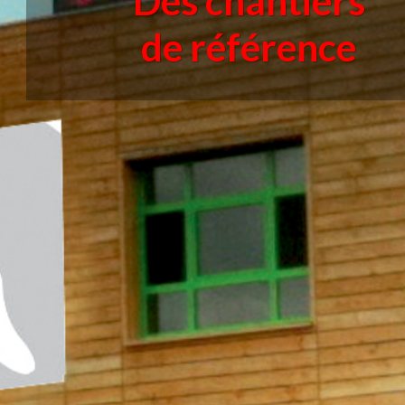
Des chantiers
de référence