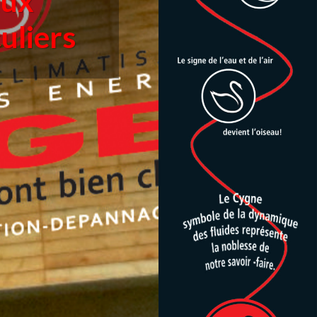
aux
culiers