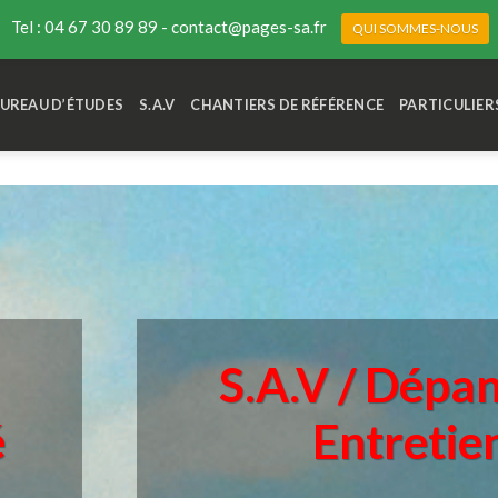
Tel : 04 67 30 89 89 - contact@pages-sa.fr
QUI SOMMES-NOUS
UREAU D’ÉTUDES
S.A.V
CHANTIERS DE RÉFÉRENCE
PARTICULIER
S.A.V /
Dépan
é
Entretie