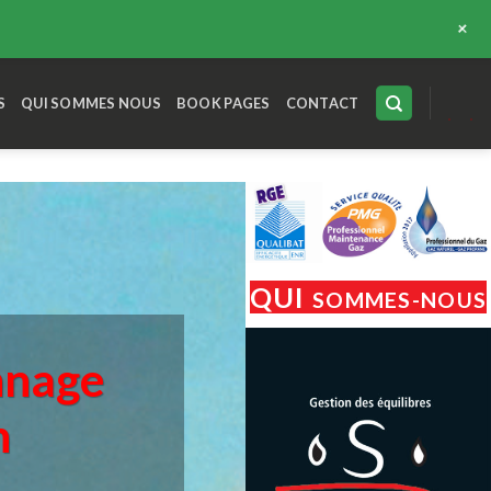
+
S
QUI SOMMES NOUS
BOOK PAGES
CONTACT
QUI
SOMMES-NOUS
nage
n