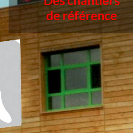
Des chantiers
de référence